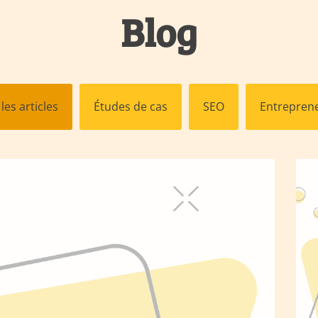
Blog
les articles
Études de cas
SEO
Entreprene