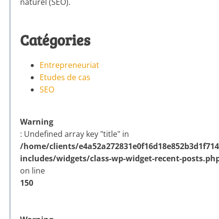
naturel (SEO).
Catégories
Entrepreneuriat
Etudes de cas
SEO
Warning
: Undefined array key "title" in
/home/clients/e4a52a272831e0f16d18e852b3d1f714/
includes/widgets/class-wp-widget-recent-posts.ph
on line
150